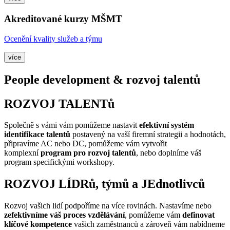
Akreditované kurzy MŠMT
Ocenění kvality služeb a týmu
více
People development & rozvoj talentů
ROZVOJ TALENTů
Společně s vámi vám pomůžeme nastavit
efektivní systém
identifikace talentů
postavený na vaší firemní strategii a hodnotách,
připravíme AC nebo DC, pomůžeme vám vytvořit
komplexní
program pro rozvoj talentů
, nebo doplníme váš
program specifickými workshopy.
ROZVOJ LÍDRů, týmů a JEdnotlivců
Rozvoj vašich lidí podpoříme na více rovinách. Nastavíme nebo
zefektivníme váš proces vzdělávání
, pomůžeme vám
definovat
klíčové kompetence
vašich zaměstnanců a zároveň vám nabídneme