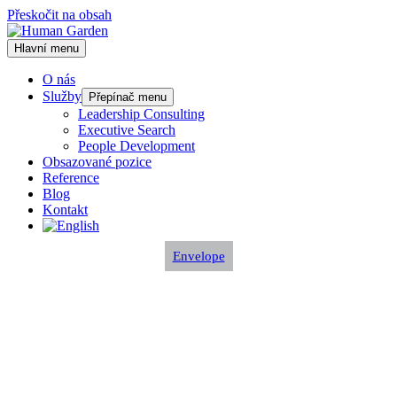
Přeskočit na obsah
Hlavní menu
O nás
Služby
Přepínač menu
Leadership Consulting
Executive Search
People Development
Obsazované pozice
Reference
Blog
Kontakt
Envelope