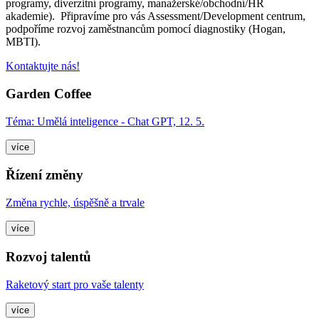
programy, diverzitní programy, manažerské/obchodní/HR
akademie). Připravíme pro vás Assessment/Development centrum,
podpoříme rozvoj zaměstnancům pomocí diagnostiky (Hogan,
MBTI).
Kontaktujte nás!
Garden Coffee
Téma: Umělá inteligence - Chat GPT, 12. 5.
více
Řízení změny
Změna rychle, úspěšně a trvale
více
Rozvoj talentů
Raketový start pro vaše talenty
více