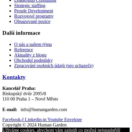
Leadership Consulting
Strategic staffing
People Development
Rozvojové programy
Obsazované pozice
Další informace
O nás a našem týmu
Reference
Aktuality z blogu
Obchodní podmínky
Zpracování osobních údajů (pro uchazeče)
Kontakty
Kancelář Praha:
Biskupský dvůr 2095/8
110 00 Praha 1 – Nové Město
E-mail:
info@humangarden.com
Facebook-f
Linkedin-in
Youtube
Envelope
Copyright © 2024 Human Garden
Užíváme cookies, abychom vám zajistili co možná nejsnadnější