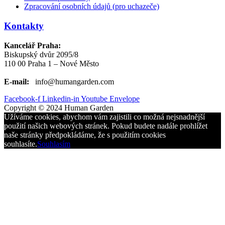
Zpracování osobních údajů (pro uchazeče)
Kontakty
Kancelář Praha:
Biskupský dvůr 2095/8
110 00 Praha 1 – Nové Město
E-mail:
info@humangarden.com
Facebook-f
Linkedin-in
Youtube
Envelope
Copyright © 2024 Human Garden
Užíváme cookies, abychom vám zajistili co možná nejsnadnější
použití našich webových stránek. Pokud budete nadále prohlížet
naše stránky předpokládáme, že s použitím cookies
souhlasíte.
Souhlasím