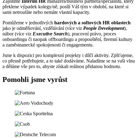
Zajistíme
Interim HR
manažera/business partnera/specialistu, který
překlene výpadek kolegy/ně, posílí Váš tým v období, na které si
sami netroufáte nebo nemáte vlastní kapacity.
Pomůžeme v jednotlivých
hardových a softových HR oblastech
jako je odměňování, vzdělávání (více viz
People Development
),
nábor (více viz
Executive Search
), pracovní právo, proces
onboardingu či naopak offboardingu a propouštění, firemní kultury
a zaměstnanecké spokojenosti či engagementu.
Jsme k dispozici pro komplexní projekty i dílčí aktivity. Zjišťujeme,
co přesně potřebujete, a to také dodáváme. Naladíme se na vaši vlnu
a děláme vše pro to, abyste získali reálnou přidanou hodnotu.
Pomohli jsme vyrůst