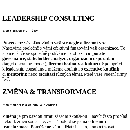
LEADERSHIP CONSULTING
PORADENSKÉ SLUŽBY
Provedeme vás plánováním vaší
strategie a firemní vize
.
Nastavíme společně s vámi efektivní fungování vaší organizace. To
znamená, že se společně podíváme na oblasti
corporate
governance
,
stakeholder analýzu
,
organizační uspořádání
(target operating model),
firemní hodnoty a kulturu
. Spolupráci
k leadership consultingu můžeme doplnit i o
executive koučink
či
mentorink
nebo
facilitaci
různých témat, které vaše vedení firmy
řeší.
ZMĚNA & TRANSFORMACE
PODPORA A KOMUNIKACE ZMĚNY
Změna
je pro každou firmu zásadní zkouškou – navíc často probíhá
několik změn současně, zvlášť pokud se jedná o
firemní
transformace
. Pomůžeme vám udělat si jasno, konkretizovat