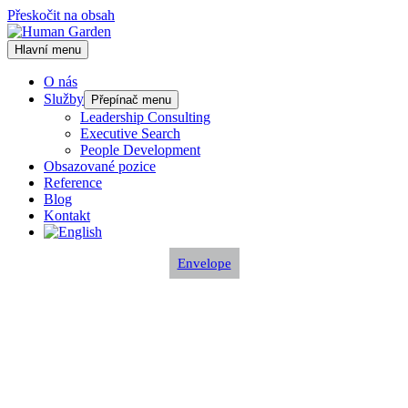
Přeskočit na obsah
Hlavní menu
O nás
Služby
Přepínač menu
Leadership Consulting
Executive Search
People Development
Obsazované pozice
Reference
Blog
Kontakt
Envelope