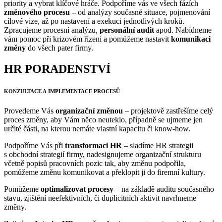
priority a vybrat klíčové hráče. Podpoříme vás ve všech fázích
změnového procesu –
od analýzy současné situace, pojmenování
cílové vize, až po nastavení a exekuci jednotlivých kroků.
Zpracujeme procesní analýzu,
personální audit
apod. Nabídneme
vám pomoc při krizovém řízení a pomůžeme nastavit
komunikaci
změny
do všech pater firmy.
HR PORADENSTVÍ
KONZULTACE A IMPLEMENTACE PROCESŮ
Provedeme Vás
organizační změnou
– projektově zastřešíme celý
proces změny, aby Vám něco neuteklo, případně se ujmeme jen
určité části, na kterou nemáte vlastní kapacitu či know-how.
Podpoříme Vás při
transformaci HR
– sladíme HR strategii
s obchodní strategií firmy, nadesignujeme organizační strukturu
včetně popisů pracovních pozic tak, aby změnu podpořila,
pomůžeme změnu komunikovat a překlopit ji do firemní kultury.
Pomůžeme
optimalizovat procesy
– na základě auditu současného
stavu, zjištění neefektivních, či duplicitních aktivit navrhneme
změny.