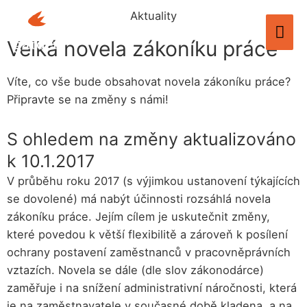
Aktuality
Velká novela zákoníku práce
Víte, co vše bude obsahovat novela zákoníku práce?
Připravte se na změny s námi!
S ohledem na změny aktualizováno
k 10.1.2017
V průběhu roku 2017 (s výjimkou ustanovení týkajících
se dovolené) má nabýt účinnosti rozsáhlá novela
zákoníku práce. Jejím cílem je uskutečnit změny,
které povedou k větší flexibilitě a zároveň k posílení
ochrany postavení zaměstnanců v pracovněprávních
vztazích. Novela se dále (dle slov zákonodárce)
zaměřuje i na snížení administrativní náročnosti, která
je na zaměstnavatele v současné době kladena, a na