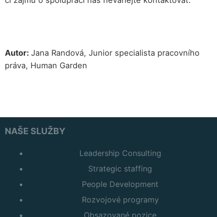
Autor:
Jana Randová, Junior specialista pracovního
práva, Human Garden
NAŠE SLUŽBY
Leadership Consulting
Strategic staffing
People Development
Rozvojové programy
Obsazované pozice