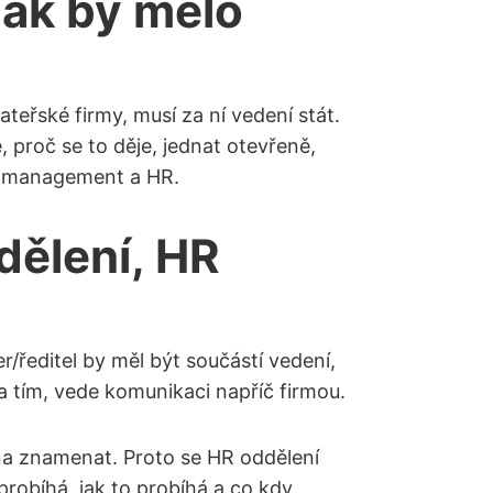
Jak by mělo
teřské firmy, musí za ní vedení stát.
, proč se to děje, jednat otevřeně,
ní management a HR.
dělení, HR
/ředitel by měl být součástí vedení,
 a tím, vede komunikaci napříč firmou.
ěna znamenat. Proto se HR oddělení
robíhá, jak to probíhá a co kdy