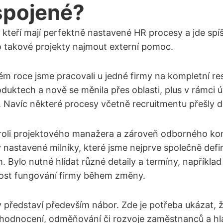
 spojené?
kteří mají perfektně nastavené HR procesy a jde spíš 
ro takové projekty najmout externí pomoc.
ém roce jsme pracovali u jedné firmy na kompletní res
duktech a nově se měnila přes oblasti, plus v rámci 
. Navíc některé procesy včetně recruitmentu přešly d
 roli projektového manažera a zároveň odborného ko
astavené milníky, které jsme nejprve společně defino
Bylo nutné hlídat různé detaily a termíny, například
ynulost fungování firmy během změny.
 představí především nábor. Zde je potřeba ukázat, že 
se hodnocení, odměňování či rozvoje zaměstnanců a hl