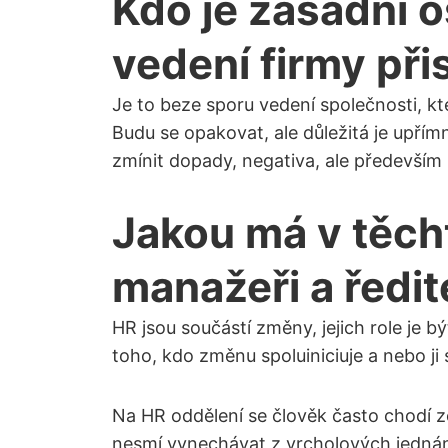
Kdo je zásadní 
vedení firmy př
Je to beze sporu vedení společnosti, kt
Budu se opakovat, ale důležitá je upřímn
zmínit dopady, negativa, ale především
Jakou má v těch
manažeři a ředit
HR jsou součástí změny, jejich role je
toho, kdo změnu spoluiniciuje a nebo ji 
Na HR oddělení se člověk často chodí ze
nesmí vynechávat z vrcholových jednání