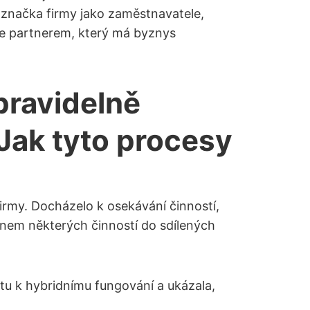
ě značka firmy jako zaměstnavatele,
 je partnerem, který má byznys
pravidelně
 Jak tyto procesy
firmy. Docházelo k osekávání činností,
sunem některých činností do sdílených
stu k hybridnímu fungování a ukázala,