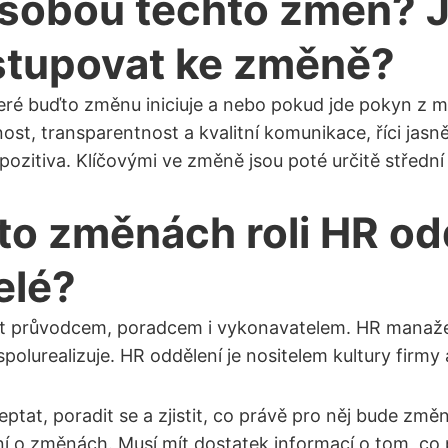
osobou těchto změn? 
istupovat ke změně?
eré buďto změnu iniciuje a nebo pokud jde pokyn z ma
ost, transparentnost a kvalitní komunikace, říci jasně
 pozitiva. Klíčovými ve změně jsou poté určitě střed
to změnách roli HR od
elé?
 být průvodcem, poradcem i vykonavatelem. HR manažer
spolurealizuje. HR oddělení je nositelem kultury firmy
ptat, poradit se a zjistit, co právě pro něj bude zm
 o změnách. Musí mít dostatek informací o tom, co p