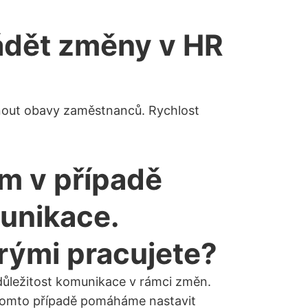
vádět změny v HR
knout obavy zaměstnanců. Rychlost
m v případě
unikace.
erými pracujete?
 důležitost komunikace v rámci změn.
v tomto případě pomáháme nastavit