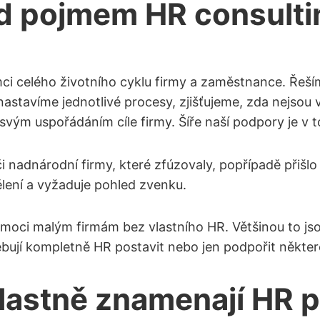
pod pojmem HR consul
mci celého životního cyklu firmy a zaměstnance. Řeš
astavíme jednotlivé procesy, zjišťujeme, zda nejsou v
 svým uspořádáním cíle firmy. Šíře naší podpory je v
i nadnárodní firmy, které zfúzovaly, popřípadě přišlo
lení a vyžaduje pohled zvenku.
pomoci malým firmám bez vlastního HR. Většinou to js
řebují kompletně HR postavit nebo jen podpořit někter
 vlastně znamenají HR 