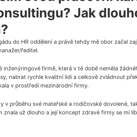
consultingu? Jak dlouh
n?
igádu do HR oddělení a právě tehdy mě obor začal zají
anažer/ředitel.
é inženýringové firmě, která v té době neměla žádné
sy, nabrat rychle kvalitní lidi a celkově zvládnout p
kala v prostředí mezinárodní firmy.
ty v průběhu své mateřské a rodičovské dovolené, tak
nala už dlouho a její koncept zdravé firmy se mi líbi