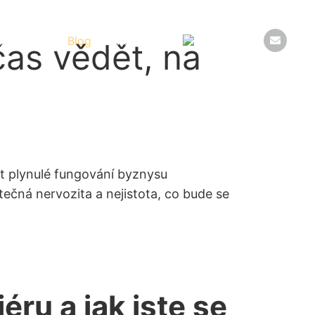
eference
Blog
Kontakt
včas vědět, na
ržet plynulé fungování byznysu
ečná nervozita a nejistota, co bude se
ru a jak jste se