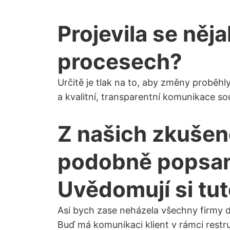
Projevila se něj
procesech?
Určitě je tlak na to, aby změny probě
a kvalitní, transparentní komunikace souv
Z našich zkušen
podobně popsan
Uvědomují si tut
Asi bych zase neházela všechny firmy d
Buď má komunikaci klient v rámci restr