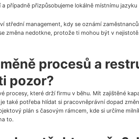
 a případně přizpůsobujeme lokálně místnímu jazyku
dozví střední management, kdy se oznámí zaměstnanc
 změna nedotkne, protože ti mohou být v nejistotě. 
 změně procesů a restr
ti pozor?
íčové procesy, které drží firmu v běhu. Mít zajištěné k
je také potřeba hlídat si pracovněprávní dopad změn
projektový plán s časovým rámcem, kde si určíme milní
na to.