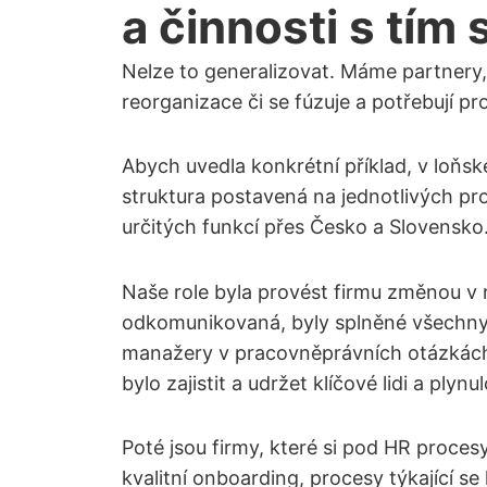
a činnosti s tím
Nelze to generalizovat. Máme partnery, 
reorganizace či se fúzuje a potřebují p
Abych uvedla konkrétní příklad, v loňsk
struktura postavená na jednotlivých pro
určitých funkcí přes Česko a Slovensko
Naše role byla provést firmu změnou v
odkomunikovaná, byly splněné všechny n
manažery v pracovněprávních otázkách. 
bylo zajistit a udržet klíčové lidi a pl
Poté jsou firmy, které si pod HR procesy
kvalitní onboarding, procesy týkající 