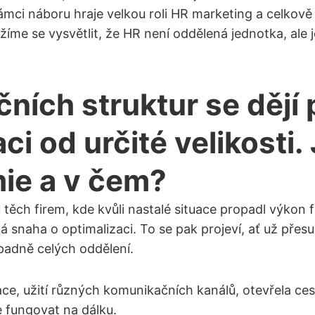
rámci náboru hraje velkou roli HR marketing a celkov
ažíme se vysvětlit, že HR není oddělená jednotka, ale
ích struktur se dějí 
ci od určité velikosti.
mie a v čem?
těch firem, kde kvůli nastalé situace propadl výkon 
á snaha o optimalizaci. To se pak projeví, ať už pře
ípadně celých oddělení.
ace, užití různých komunikačních kanálů, otevřela ce
 fungovat na dálku.