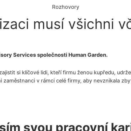
Rozhovory
O nás
Služby
Obsazované pozice
R
lizaci musí všichni 
isory Services společnosti Human Garden.
zajistit si klíčové lidi, kteří firmu ženou kupředu, ud
 zaměstnanci v rámci celé firmy, aby nevznikala zbyt
ím svou pracovní karié