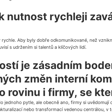
ak nutnost rychleji za
hly rychle. Aby byly dobře odkomunikované, než vzni
isí s udržením si talentů a klíčových lidí.
ostí je zásadním bode
ých změn interní kom
o rovinu i firmy, se kt
o jednoho pytle, ale obecně ano, firmy si uvědomují
ukturalizací nebo transformací vedenou centrálou, 