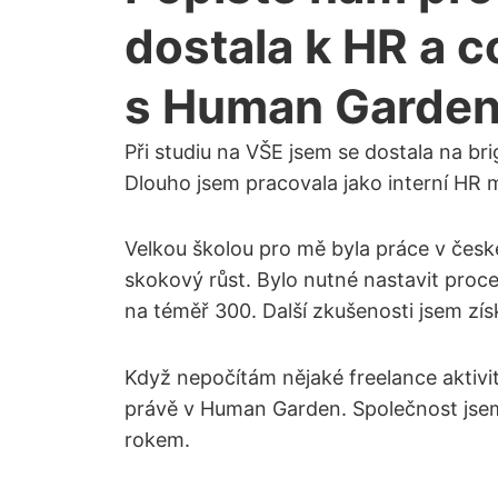
dostala k HR a 
s Human Garde
Při studiu na VŠE jsem se dostala na br
Dlouho jsem pracovala jako interní HR m
Velkou školou pro mě byla práce v česk
skokový růst. Bylo nutné nastavit proce
na téměř 300. Další zkušenosti jsem zís
Když nepočítám nějaké freelance aktivi
právě v Human Garden. Společnost jsem z
rokem.