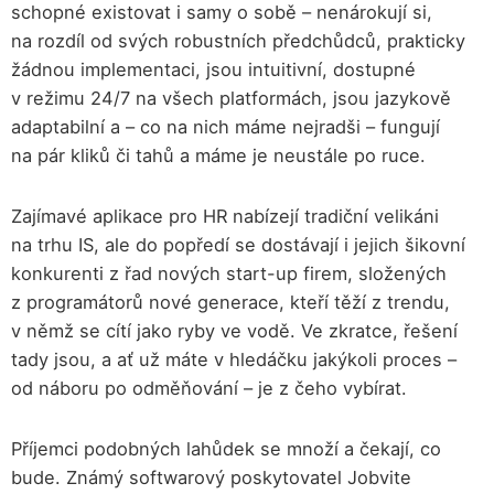
schopné existovat i samy o sobě – nenárokují si,
na rozdíl od svých robustních předchůdců, prakticky
žádnou implementaci, jsou intuitivní, dostupné
v režimu 24/7 na všech platformách, jsou jazykově
adaptabilní a – co na nich máme nejradši – fungují
na pár kliků či tahů a máme je neustále po ruce.
Zajímavé aplikace pro HR nabízejí tradiční velikáni
na trhu IS, ale do popředí se dostávají i jejich šikovní
konkurenti z řad nových start-up firem, složených
z programátorů nové generace, kteří těží z trendu,
v němž se cítí jako ryby ve vodě. Ve zkratce, řešení
tady jsou, a ať už máte v hledáčku jakýkoli proces –
od náboru po odměňování – je z čeho vybírat.
Příjemci podobných lahůdek se množí a čekají, co
bude. Známý softwarový poskytovatel Jobvite