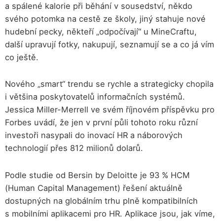
a spálené kalorie při běhání v sousedství, někdo
svého potomka na cestě ze školy, jiný stahuje nové
hudební pecky, někteří „odpočívají“ u MineCraftu,
další upravují fotky, nakupují, seznamují se a co já vím
co ještě.
Nového „smart“ trendu se rychle a strategicky chopila
i většina poskytovatelů informačních systémů.
Jessica Miller-Merrell ve svém říjnovém příspěvku pro
Forbes uvádí, že jen v první půli tohoto roku různí
investoři nasypali do inovací HR a náborových
technologií přes 812 milionů dolarů.
Podle studie od Bersin by Deloitte je 93 % HCM
(Human Capital Management) řešení aktuálně
dostupných na globálním trhu plně kompatibilních
s mobilními aplikacemi pro HR. Aplikace jsou, jak víme,