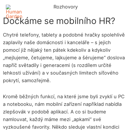
Rozhovory
Dočkáme se mobilního HR?
Chytré telefony, tablety a podobné hračky spolehlivě
zaplavily naše domácnosti i kanceláře – s jejich
pomocí již nějaký ten pátek kdekoliv a kdykoliv
„mejlujeme, četujeme, lajkujeme a šérujeme“ doslova
napříč světadíly i generacemi (s rozdílem určité
lehkosti užívání) a v současných limitech síťového
pokrytí, samozřejmě.
Kromě běžných funkcí, na které jsme byli zvyklí u PC
a notebooku, nám mobilní zařízení například nabídla
zlepšovák v podobě aplikací. A co si budeme
namlouvat, každý máme mezi „apkami“ své
vyzkoušené favority. Někdo sleduje vlastní kondici