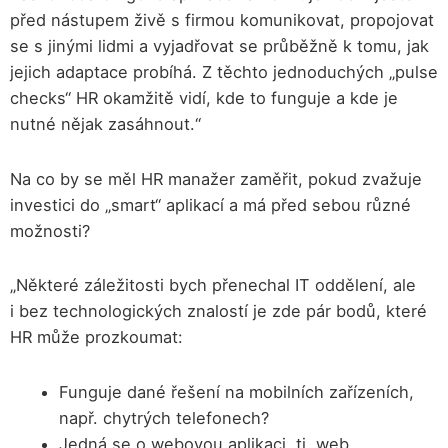
před nástupem živě s firmou komunikovat, propojovat
se s jinými lidmi a vyjadřovat se průběžně k tomu, jak
jejich adaptace probíhá. Z těchto jednoduchých „pulse
checks“ HR okamžitě vidí, kde to funguje a kde je
nutné nějak zasáhnout.“
Na co by se měl HR manažer zaměřit, pokud zvažuje
investici do „smart“ aplikací a má před sebou různé
možnosti?
„Některé záležitosti bych přenechal IT oddělení, ale
i bez technologických znalostí je zde pár bodů, které
HR může prozkoumat:
Funguje dané řešení na mobilních zařízeních,
např. chytrých telefonech?
Jedná se o webovou aplikaci, tj. web