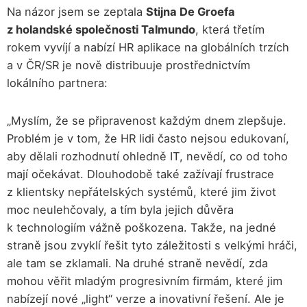
Na názor jsem se zeptala
Stijna De Groefa
z holandské společnosti Talmundo
, která třetím
rokem vyvíjí a nabízí HR aplikace na globálních trzích
a v ČR/SR je nově distribuuje prostřednictvím
lokálního partnera:
„Myslím, že se připravenost každým dnem zlepšuje.
Problém je v tom, že HR lidi často nejsou edukovaní,
aby dělali rozhodnutí ohledně IT, nevědí, co od toho
mají očekávat. Dlouhodobě také zažívají frustrace
z klientsky nepřátelských systémů, které jim život
moc neulehčovaly, a tím byla jejich důvěra
k technologiím vážně poškozena. Takže, na jedné
straně jsou zvyklí řešit tyto záležitosti s velkými hráči,
ale tam se zklamali. Na druhé straně nevědí, zda
mohou věřit mladým progresivním firmám, které jim
nabízejí nové „light“ verze a inovativní řešení. Ale je