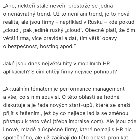
„Ano, někteří stále nevěří, přestože se jedná
o nenávratný trend. Už to není ani trend, je to nová
realita, ale jsou firmy – například v Rusku – kde pokud
„cloud“, pak jedině ruský „cloud“. Obecně platí, že čím
větší firma, více pravidel a dat, tím větší obavy
o bezpečnost, hosting apod.“
Jaké jsou dnes největší hity v mobilních HR
aplikacích? S čím chtějí firmy nejvíce pohnout?
„Aktuálním tématem je performance management
a vše, co s ním souvisí. O této oblasti se hodně
diskutuje a je řada nových start-upů, které se snaží
přijít s řešeními, jež by co nejlépe ladila se změnou
přístupu k této věci (třeba impraise.com). Ale jsou zde
i nové, mladé a úspěšné firmy, které nemají s HR nic
společného, ale už začínají do této oblasti pronikat.